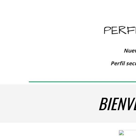
PERF
Nuev
Perfil se
BIENV