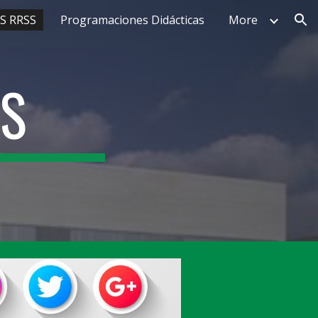
S RRSS
Programaciones Didácticas
More
ion
SS