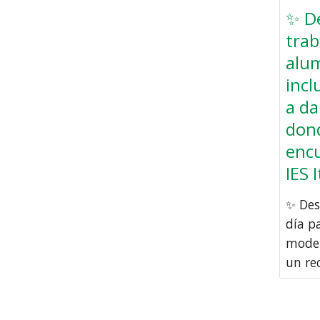
✨ De
trab
alu
incl
a da
dond
encu
IES I
✨ Des
día p
moder
un rec